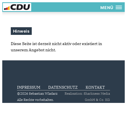
MENÜ
Hinweis
Diese Seite ist derzeit nicht aktiv oder existiert in
unserem Angebot nicht.
IMPRESSUM
DATENSCHUTZ
KONTAKT
@2026 Sebastian Wladarz
Realisation: Sharkness Media
Alle Rechte vorbehalten.
GmbH & Co. KG