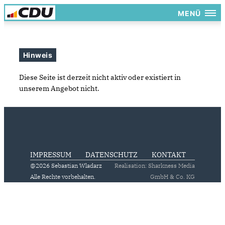
MENÜ
Hinweis
Diese Seite ist derzeit nicht aktiv oder existiert in
unserem Angebot nicht.
IMPRESSUM
DATENSCHUTZ
KONTAKT
@2026 Sebastian Wladarz
Realisation: Sharkness Media
Alle Rechte vorbehalten.
GmbH & Co. KG