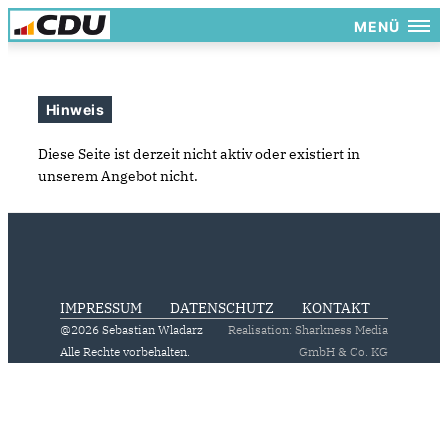
MENÜ
Hinweis
Diese Seite ist derzeit nicht aktiv oder existiert in
unserem Angebot nicht.
IMPRESSUM
DATENSCHUTZ
KONTAKT
@2026 Sebastian Wladarz
Realisation: Sharkness Media
Alle Rechte vorbehalten.
GmbH & Co. KG