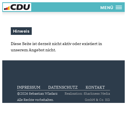
MENÜ
Hinweis
Diese Seite ist derzeit nicht aktiv oder existiert in
unserem Angebot nicht.
IMPRESSUM
DATENSCHUTZ
KONTAKT
@2026 Sebastian Wladarz
Realisation: Sharkness Media
Alle Rechte vorbehalten.
GmbH & Co. KG