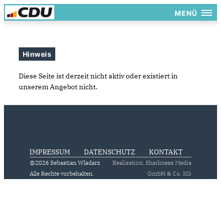
MENÜ
Hinweis
Diese Seite ist derzeit nicht aktiv oder existiert in
unserem Angebot nicht.
IMPRESSUM
DATENSCHUTZ
KONTAKT
@2026 Sebastian Wladarz
Realisation: Sharkness Media
Alle Rechte vorbehalten.
GmbH & Co. KG