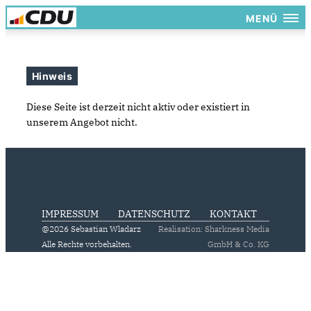
MENÜ
Hinweis
Diese Seite ist derzeit nicht aktiv oder existiert in
unserem Angebot nicht.
IMPRESSUM
DATENSCHUTZ
KONTAKT
@2026 Sebastian Wladarz
Realisation: Sharkness Media
Alle Rechte vorbehalten.
GmbH & Co. KG