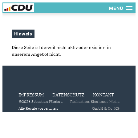
MENÜ
Hinweis
Diese Seite ist derzeit nicht aktiv oder existiert in
unserem Angebot nicht.
IMPRESSUM
DATENSCHUTZ
KONTAKT
@2026 Sebastian Wladarz
Realisation: Sharkness Media
Alle Rechte vorbehalten.
GmbH & Co. KG