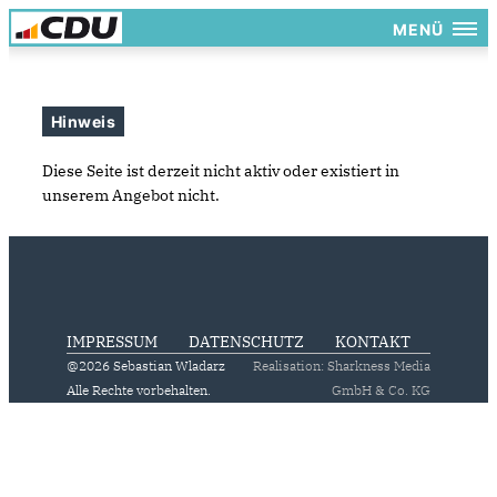
MENÜ
Hinweis
Diese Seite ist derzeit nicht aktiv oder existiert in
unserem Angebot nicht.
IMPRESSUM
DATENSCHUTZ
KONTAKT
@2026 Sebastian Wladarz
Realisation: Sharkness Media
Alle Rechte vorbehalten.
GmbH & Co. KG