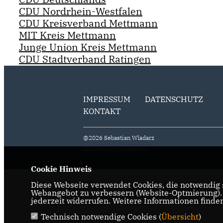
CDU Nordrhein-Westfalen
CDU Kreisverband Mettmann
MIT Kreis Mettmann
Junge Union Kreis Mettmann
CDU Stadtverband Ratingen
IMPRESSUM
DATENSCHUTZ
KONTAKT
@2026 Sebastian Wladarz
Alle Rechte vorbehalten.
Cookie Hinweis
Diese Webseite verwendet Cookies, die notwendig s
Webangebot zu verbessern (Website-Optmierung). F
jederzeit widerrufen. Weitere Informationen finde
Technisch notwendige Cookies (
Übersicht
)