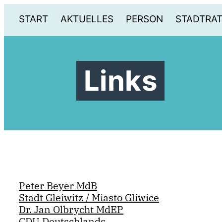
START
AKTUELLES
PERSON
STADTRA
Links
Peter Beyer MdB
Stadt Gleiwitz / Miasto Gliwice
Dr. Jan Olbrycht MdEP
CDU Deutschlands